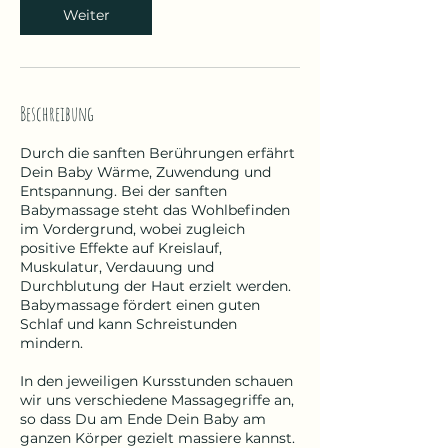
m
Weiter
:
9
.
O
k
Beschreibung
t
.
Durch die sanften Berührungen erfährt
Dein Baby Wärme, Zuwendung und
Entspannung. Bei der sanften
Babymassage steht das Wohlbefinden
im Vordergrund, wobei zugleich
positive Effekte auf Kreislauf,
Muskulatur, Verdauung und
Durchblutung der Haut erzielt werden.
Babymassage fördert einen guten
Schlaf und kann Schreistunden
mindern.
In den jeweiligen Kursstunden schauen
wir uns verschiedene Massagegriffe an,
so dass Du am Ende Dein Baby am
ganzen Körper gezielt massiere kannst.