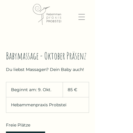
Babymassage - Oktober Präsenz
Du liebst Massagen? Dein Baby auch!
85
Euro
Beginnt am: 9. Okt.
B
85 €
e
g
Hebammenpraxis Probstei
i
n
n
t
Freie Plätze
a