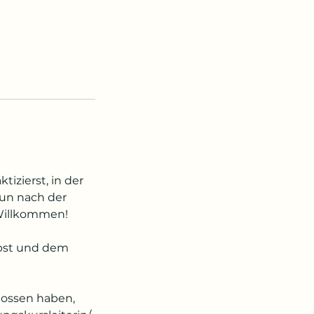
tizierst, in der
nun nach der
 Willkommen!
elbst und dem
lossen haben,