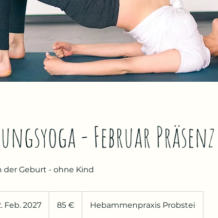
ungsyoga - Februar Präsenz
ch der Geburt - ohne Kind
85
Euro
. Feb. 2027
B
85 €
Hebammenpraxis Probstei
e