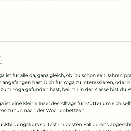
g
i
n
n
t
a
m
g
:
2
2
ist für alle da, ganz gleich, ob Du schon seit Jahren prak
.
angefangen hast Dich für Yoga zu interessieren, oder 
F
zum Yoga gefunden hast, bei mir in der Klasse bist du
e
b
a ist eine kleine Insel des Alltags für Mütter um sich s
.
tes zu tun nach der Wochenbettzeit.
2
0
ckbildungskurs solltest im besten Fall bereits abgesch
2