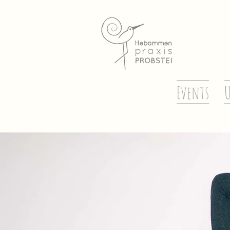
Events
U