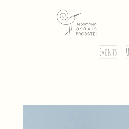
Events
U