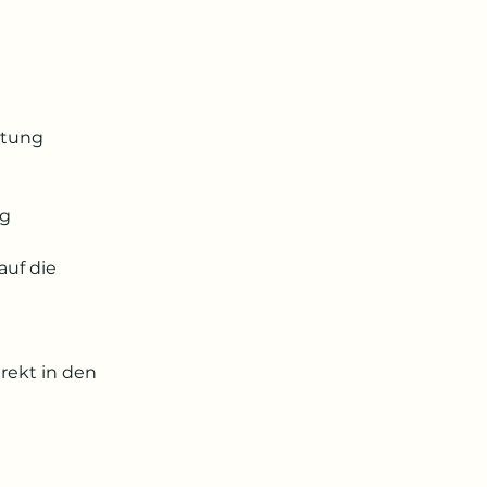
htung
ng
auf die
rekt in den