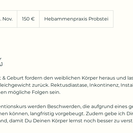
150
Euro
. Nov.
B
150 €
Hebammenpraxis Probstei
e
g
i
n
n
g
t
a
m
& Geburt fordern den weiblichen Körper heraus und la
:
ichgewicht zurück. Rektusdiastase, Inkontinenz, Instab
1
n mögliche Folgen sein.
4
.
entionskurs werden Beschwerden, die aufgrund eines 
N
n können, langfristig vorgebeugt. Zudem gebe ich Dir 
o
nd, damit Du Deinen Körper lernst noch besser zu ver
v
.